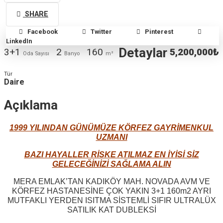
SHARE
Facebook
Twitter
Pinterest
LinkedIn
Detaylar
3+1
2
160
5,200,000₺
Oda Sayısı
Banyo
m²
Tür
Daire
Açıklama
1999 YILINDAN GÜNÜMÜZE KÖRFEZ GAYRİMENKUL
UZMANI
BAZI HAYALLER RİSKE ATILMAZ EN İYİSİ SİZ
GELECEĞİNİZİ SAĞLAMA ALIN
MERA EMLAK’TAN KADIKÖY MAH. NOVADA AVM VE
KÖRFEZ HASTANESİNE ÇOK YAKIN 3+1 160m2 AYRI
MUTFAKLI YERDEN ISITMA SİSTEMLİ SIFIR ULTRALÜX
SATILIK KAT DUBLEKSİ