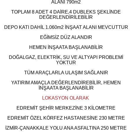
ALANI 790m2
TOPLAM 8 ADET 4 DAİRE,4 DUBLEKS ŞEKLİNDE
DEĞERLENDİRİLEBİLİR
DEPO KATI DAHİL 1.060m2 İNŞAAT ALANI MEVCUTTUR
EĞİMSİZ DÜZ ALANDIR
HEMEN İNŞAATA BAŞLANABİLİR
DOĞALGAZ, ELEKTRİK, SU VE ALTYAPI PROBLEMİ
YOKTUR
TÜM ARAÇLARLA ULAŞIM SAĞLANIR
YATIRIM AMAÇLA DEĞERLENDİREBİLİR, HEMEN
İNŞAATA BAŞLANABİLİR
LOKASYON OLARAK
EDREMİT ŞEHİR MERKEZİNE 3 KİLOMETRE
EDREMİT ÖZEL KÖRFEZ HASTANESİNE 230 METRE
İZMİR-ÇANAKKALE YOLU ANA ASFALTINA 250 METRE