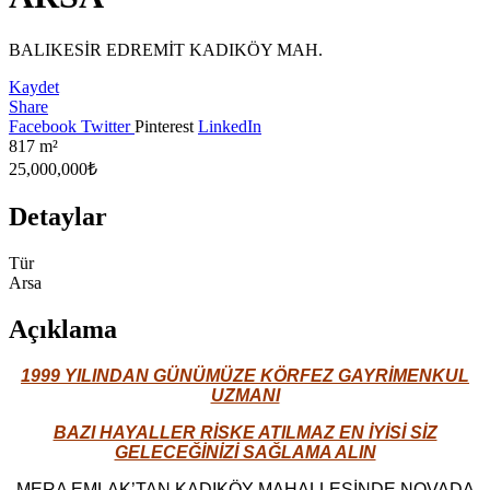
BALIKESİR EDREMİT KADIKÖY MAH.
Kaydet
Share
Facebook
Twitter
Pinterest
LinkedIn
817
m²
25,000,000₺
Detaylar
Tür
Arsa
Açıklama
1999 YILINDAN GÜNÜMÜZE KÖRFEZ GAYRİMENKUL
UZMANI
BAZI HAYALLER RİSKE ATILMAZ EN İYİSİ SİZ
GELECEĞİNİZİ SAĞLAMA ALIN
MERA EMLAK’TAN KADIKÖY MAHALLESİNDE NOVADA