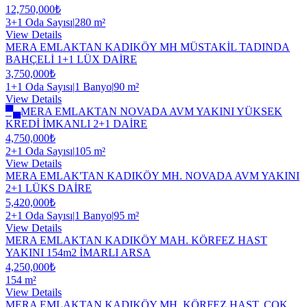
12,750,000₺
3+1 Oda Sayısı
|
280 m²
View Details
MERA EMLAKTAN KADIKÖY MH MÜSTAKİL TADINDA
BAHÇELİ 1+1 LÜX DAİRE
3,750,000₺
1+1 Oda Sayısı
|
1 Banyo
|
90 m²
View Details
▀▄MERA EMLAKTAN NOVADA AVM YAKINI YÜKSEK
KREDİ İMKANLI 2+1 DAİRE
4,750,000₺
2+1 Oda Sayısı
|
105 m²
View Details
MERA EMLAK'TAN KADIKÖY MH. NOVADA AVM YAKINI
2+1 LÜKS DAİRE
5,420,000₺
2+1 Oda Sayısı
|
1 Banyo
|
95 m²
View Details
MERA EMLAKTAN KADIKÖY MAH. KÖRFEZ HAST
YAKINI 154m2 İMARLI ARSA
4,250,000₺
154 m²
View Details
MERA EMLAKTAN KADIKÖY MH. KÖRFEZ HAST. ÇOK