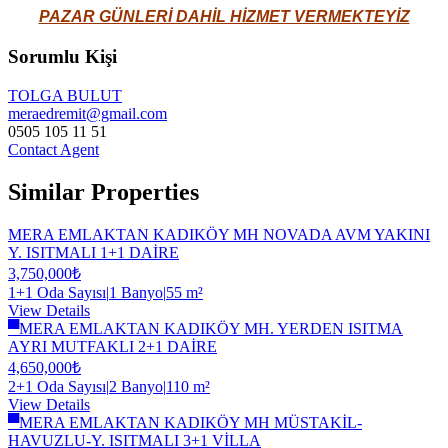
PAZAR GÜNLERİ DAHİL HİZMET VERMEKTEYİZ
Sorumlu Kişi
TOLGA BULUT
meraedremit@gmail.com
0505 105 11 51
Contact Agent
Similar Properties
MERA EMLAKTAN KADIKÖY MH NOVADA AVM YAKINI
Y. ISITMALI 1+1 DAİRE
3,750,000₺
1+1 Oda Sayısı
|
1 Banyo
|
55 m²
View Details
▀MERA EMLAKTAN KADIKÖY MH. YERDEN ISITMA
AYRI MUTFAKLI 2+1 DAİRE
4,650,000₺
2+1 Oda Sayısı
|
2 Banyo
|
110 m²
View Details
▀MERA EMLAKTAN KADIKÖY MH MÜSTAKİL-
HAVUZLU-Y. ISITMALI 3+1 VİLLA