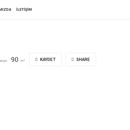
MIZDA
İLETIŞIM
90
KAYDET
SHARE
anyo
m²