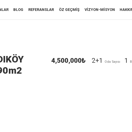
NLAR
BLOG
REFERANSLAR
ÖZ GEÇMIŞ
VIZYON-MISYON
HAKKI
DIKÖY
4,500,000₺
2+1
1
Oda Sayısı
B
90m2