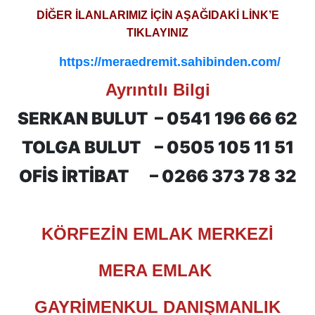
DİĞER İLANLARIMIZ İÇİN AŞAĞIDAKİ LİNK’E
TIKLAYINIZ
https://meraedremit.sahibinden.com/
Ayrıntılı Bilgi
SERKAN BULUT –
0541 196 66 62
TOLGA BULUT –
0505 105 11 51
OFİS İRTİBAT –
0266 373 78 32
KÖRFEZİN EMLAK MERKEZİ
MERA EMLAK
GAYRİMENKUL DANIŞMANLIK