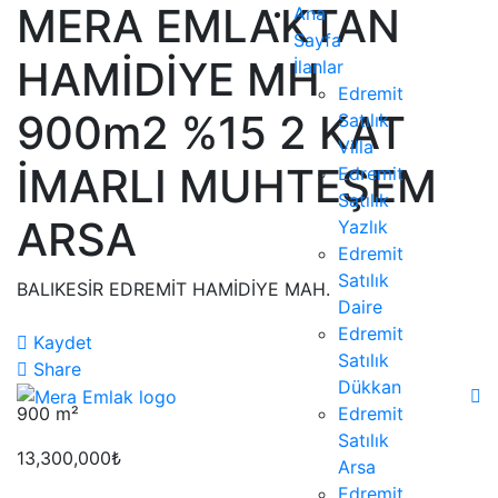
MERA EMLAKTAN
Ana
Sayfa
HAMİDİYE MH
İlanlar
Edremit
900m2 %15 2 KAT
Satılık
Villa
İMARLI MUHTEŞEM
Edremit
Satılık
ARSA
Yazlık
Edremit
Satılık
BALIKESİR EDREMİT HAMİDİYE MAH.
Daire
Edremit
Kaydet
Satılık
Share
Dükkan
900
m²
Edremit
Satılık
13,300,000₺
Arsa
Edremit