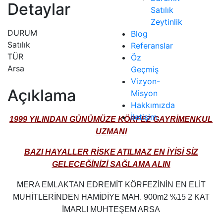
Detaylar
Satılık
Zeytinlik
DURUM
Blog
Satılık
Referanslar
TÜR
Öz
Arsa
Geçmiş
Vizyon-
Açıklama
Misyon
Hakkımızda
İletişim
1999 YILINDAN GÜNÜMÜZE KÖRFEZ GAYRİMENKUL
UZMANI
BAZI HAYALLER RİSKE ATILMAZ EN İYİSİ SİZ
GELECEĞİNİZİ SAĞLAMA ALIN
MERA EMLAKTAN EDREMİT KÖRFEZİNİN EN ELİT
MUHİTLERİNDEN HAMİDİYE MAH. 900m2 %15 2 KAT
İMARLI MUHTEŞEM ARSA