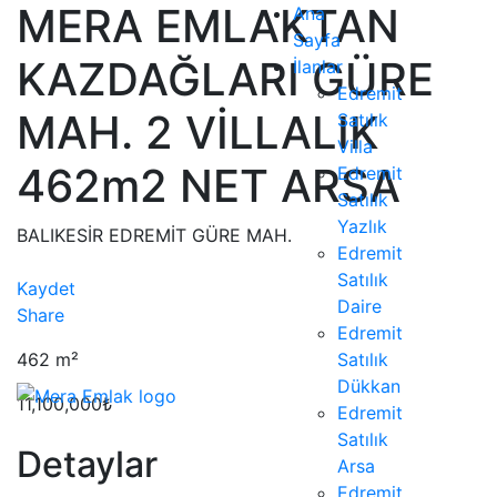
MERA EMLAKTAN
Ana
Sayfa
KAZDAĞLARI GÜRE
İlanlar
Edremit
MAH. 2 VİLLALIK
Satılık
Villa
462m2 NET ARSA
Edremit
Satılık
Yazlık
BALIKESİR EDREMİT GÜRE MAH.
Edremit
Satılık
Kaydet
Daire
Share
Edremit
462
m²
Satılık
Dükkan
11,100,000₺
Edremit
Satılık
Detaylar
Arsa
Edremit