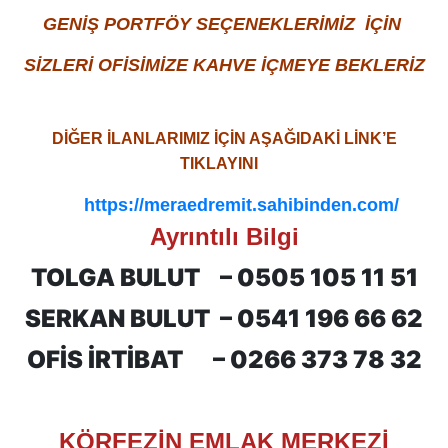
GENİŞ PORTFÖY SEÇENEKLERİMİZ İÇİN
SİZLERİ OFİSİMİZE KAHVE İÇMEYE BEKLERİZ
DİĞER İLANLARIMIZ İÇİN AŞAĞIDAKİ LİNK’E
TIKLAYINI
Z
https://meraedremit.sahibinden.com/
Ayrıntılı Bilgi
TOLGA BULUT –
0505 105 11 51
SERKAN BULUT –
0541 196 66 62
OFİS İRTİBAT –
0266 373 78 32
KÖRFEZİN EMLAK MERKEZİ