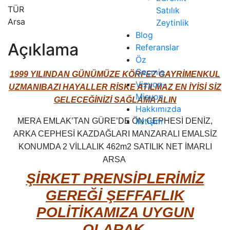
TÜR
Satılık
Arsa
Zeytinlik
Blog
Açıklama
Referanslar
Öz
Geçmiş
1999 YILINDAN GÜNÜMÜZE KÖRFEZ GAYRİMENKUL
Vizyon-
UZMANI
BAZI HAYALLER RİSKE ATILMAZ EN İYİSİ SİZ
Misyon
GELECEĞİNİZİ SAĞLAMA ALIN
Hakkımızda
İletişim
MERA EMLAK’TAN GÜRE’DE ÖN CEPHESİ DENİZ,
ARKA CEPHESİ KAZDAĞLARI MANZARALI EMALSİZ
KONUMDA 2 VİLLALIK 462m2 SATILIK NET İMARLI
ARSA
ŞİRKET PRENSİPLERİMİZ
GEREĞİ ŞEFFAFLIK
POLİTİKAMIZA UYGUN
OLARAK