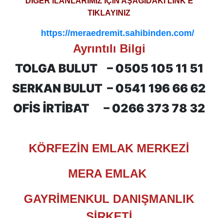
DİĞER İLANLARIMIZ İÇİN AŞAĞIDAKİ LİNK’E
TIKLAYINIZ
https://meraedremit.sahibinden.com/
Ayrıntılı Bilgi
TOLGA BULUT –
0505 105 11 51
SERKAN BULUT –
0541 196 66 62
OFİS İRTİBAT –
0266 373 78 32
KÖRFEZİN EMLAK MERKEZİ
MERA EMLAK
GAYRİMENKUL DANIŞMANLIK
ŞİRKETİ​