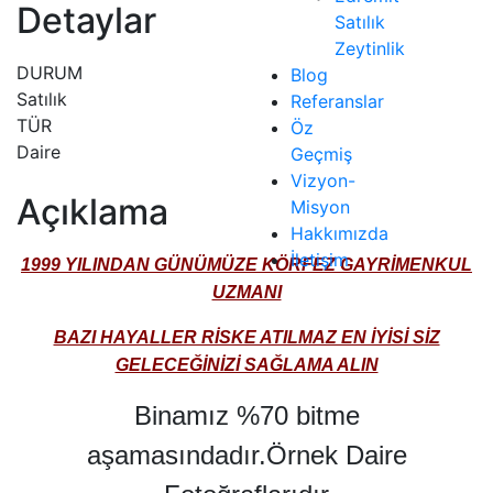
Detaylar
Satılık
Zeytinlik
DURUM
Blog
Satılık
Referanslar
TÜR
Öz
Daire
Geçmiş
Vizyon-
Açıklama
Misyon
Hakkımızda
İletişim
1999 YILINDAN GÜNÜMÜZE KÖRFEZ GAYRİMENKUL
UZMANI
BAZI HAYALLER RİSKE ATILMAZ EN İYİSİ SİZ
GELECEĞİNİZİ SAĞLAMA ALIN
Binamız %70 bitme
aşamasındadır.Örnek Daire