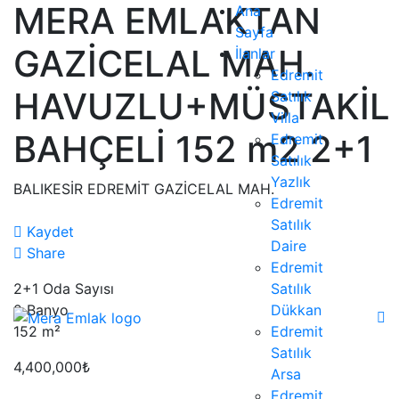
MERA EMLAKTAN
Ana
Sayfa
GAZİCELAL MAH.
İlanlar
Edremit
HAVUZLU+MÜSTAKİL
Satılık
Villa
BAHÇELİ 152 m2 2+1
Edremit
Satılık
Yazlık
BALIKESİR EDREMİT GAZİCELAL MAH.
Edremit
Satılık
Kaydet
Daire
Share
Edremit
2+1
Oda Sayısı
Satılık
2
Banyo
Dükkan
152
m²
Edremit
Satılık
4,400,000₺
Arsa
Edremit