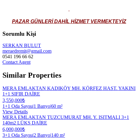
PAZAR GÜNLERİ DAHİL HİZMET VERMEKTEYİZ
Sorumlu Kişi
SERKAN BULUT
meraedremit@gmail.com
0541 196 66 62
Contact Agent
Similar Properties
MERA EMLAKTAN KADIKÖY MH. KÖRFEZ HAST. YAKINI
1+1 SIFIR DAİRE
3,550,000₺
1+1 Oda Sayısı
|
1 Banyo
|
60 m²
View Details
MERA EMLAKTAN TUZCUMURAT MH. Y. ISITMALI 3+1
140m2 LÜKS DAİRE
6,000,000₺
3+1 Oda Sayısı
|
2 Banyo
|
140 m²