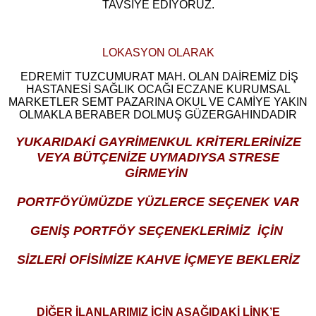
TAVSİYE EDİYORUZ.
LOKASYON OLARAK
EDREMİT TUZCUMURAT MAH. OLAN DAİREMİZ DİŞ
HASTANESİ SAĞLIK OCAĞI ECZANE KURUMSAL
MARKETLER SEMT PAZARINA OKUL VE CAMİYE YAKIN
OLMAKLA BERABER DOLMUŞ GÜZERGAHINDADIR
YUKARIDAKİ GAYRİMENKUL KRİTERLERİNİZE
VEYA BÜTÇENİZE UYMADIYSA STRESE
GİRMEYİN
PORTFÖYÜMÜZDE YÜZLERCE SEÇENEK VAR
GENİŞ PORTFÖY SEÇENEKLERİMİZ İÇİN
SİZLERİ OFİSİMİZE KAHVE İÇMEYE BEKLERİZ
DİĞER İLANLARIMIZ İÇİN AŞAĞIDAKİ LİNK’E