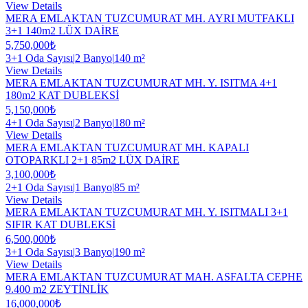
View Details
MERA EMLAKTAN TUZCUMURAT MH. AYRI MUTFAKLI
3+1 140m2 LÜX DAİRE
5,750,000₺
3+1 Oda Sayısı
|
2 Banyo
|
140 m²
View Details
MERA EMLAKTAN TUZCUMURAT MH. Y. ISITMA 4+1
180m2 KAT DUBLEKSİ
5,150,000₺
4+1 Oda Sayısı
|
2 Banyo
|
180 m²
View Details
MERA EMLAKTAN TUZCUMURAT MH. KAPALI
OTOPARKLI 2+1 85m2 LÜX DAİRE
3,100,000₺
2+1 Oda Sayısı
|
1 Banyo
|
85 m²
View Details
MERA EMLAKTAN TUZCUMURAT MH. Y. ISITMALI 3+1
SIFIR KAT DUBLEKSİ
6,500,000₺
3+1 Oda Sayısı
|
3 Banyo
|
190 m²
View Details
MERA EMLAKTAN TUZCUMURAT MAH. ASFALTA CEPHE
9.400 m2 ZEYTİNLİK
16,000,000₺