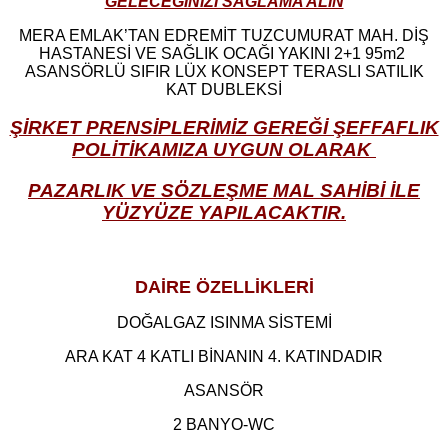
GELECEĞİNİZİ SAĞLAMA ALIN
MERA EMLAK’TAN EDREMİT TUZCUMURAT MAH. DİŞ
HASTANESİ VE SAĞLIK OCAĞI YAKINI 2+1 95m2
ASANSÖRLÜ SIFIR LÜX KONSEPT TERASLI SATILIK
KAT DUBLEKSİ
ŞİRKET PRENSİPLERİMİZ GEREĞİ ŞEFFAFLIK
POLİTİKAMIZA UYGUN OLARAK
PAZARLIK VE SÖZLEŞME MAL SAHİBİ İLE
YÜZYÜZE YAPILACAKTIR.
DAİRE ÖZELLİKLERİ
DOĞALGAZ ISINMA SİSTEMİ
ARA KAT 4 KATLI BİNANIN 4. KATINDADIR
ASANSÖR
2 BANYO-WC