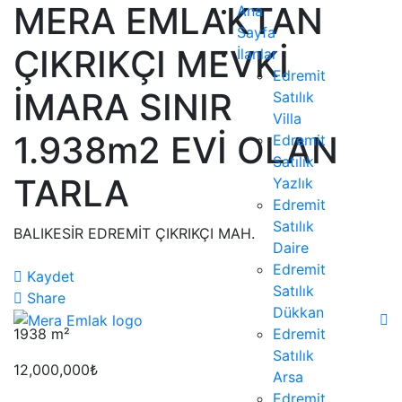
MERA EMLAKTAN
Ana
Sayfa
ÇIKRIKÇI MEVKİ
İlanlar
Edremit
İMARA SINIR
Satılık
Villa
1.938m2 EVİ OLAN
Edremit
Satılık
TARLA
Yazlık
Edremit
Satılık
BALIKESİR EDREMİT ÇIKRIKÇI MAH.
Daire
Edremit
Kaydet
Satılık
Share
Dükkan
1938
m²
Edremit
Satılık
12,000,000₺
Arsa
Edremit