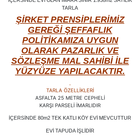
İÇERSİNDE EVİ OLAN İMARA SINIR 1.938m2 SATILIK
TARLA
ŞİRKET PRENSİPLERİMİZ
GEREĞİ ŞEFFAFLIK
POLİTİKAMIZA UYGUN
OLARAK
PAZARLIK VE
SÖZLEŞME MAL SAHİBİ İLE
YÜZYÜZE YAPILACAKTIR.
TARLA ÖZELLİKLERİ
ASFALTA 25 METRE CEPHELİ
KARŞI PARSELİ İMARLIDIR
İÇERSİNDE 80m2 TEK KATLI KÖY EVİ MEVCUTTUR
EVİ TAPUDA İŞLİDİR