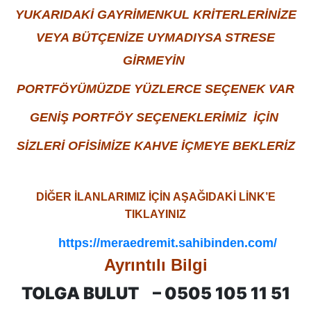
YUKARIDAKİ GAYRİMENKUL KRİTERLERİNİZE
VEYA BÜTÇENİZE UYMADIYSA STRESE
GİRMEYİN
PORTFÖYÜMÜZDE YÜZLERCE SEÇENEK VAR
GENİŞ PORTFÖY SEÇENEKLERİMİZ İÇİN
SİZLERİ OFİSİMİZE KAHVE İÇMEYE BEKLERİZ
DİĞER İLANLARIMIZ İÇİN AŞAĞIDAKİ LİNK’E
TIKLAYINIZ
https://meraedremit.sahibinden.com/
Ayrıntılı Bilgi
TOLGA BULUT –
0505 105 11 51