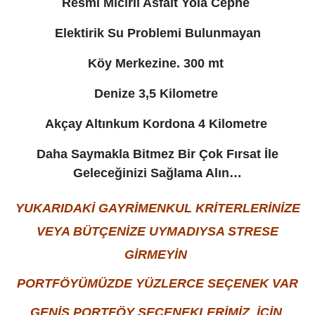
Resmi Mıcırlı Asfalt Yola Cephe
Elektirik Su Problemi Bulunmayan
Köy Merkezine. 300 mt
Denize 3,5 Kilometre
Akçay Altınkum Kordona 4 Kilometre
Daha Saymakla Bitmez Bir Çok Fırsat İle
Geleceğinizi Sağlama Alın…
YUKARIDAKİ GAYRİMENKUL KRİTERLERİNİZE
VEYA BÜTÇENİZE UYMADIYSA STRESE
GİRMEYİN
PORTFÖYÜMÜZDE YÜZLERCE SEÇENEK VAR
GENİŞ PORTFÖY SEÇENEKLERİMİZ İÇİN