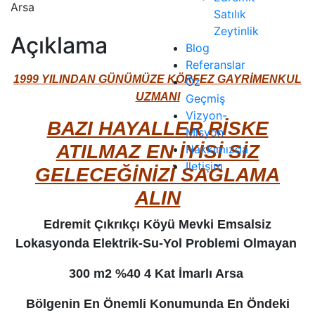
Arsa
Satılık
Zeytinlik
Açıklama
Blog
Referanslar
1999 YILINDAN GÜNÜMÜZE KÖRFEZ GAYRİMENKUL
Öz
UZMANI
Geçmiş
Vizyon-
BAZI HAYALLER RİSKE
Misyon
ATILMAZ EN İYİSİ SİZ
Hakkımızda
İletişim
GELECEĞİNİZİ SAĞLAMA
ALIN
Edremit Çıkrıkçı Köyü Mevki Emsalsiz
Lokasyonda Elektrik-Su-Yol Problemi Olmayan
300 m2 %40 4 Kat İmarlı Arsa
Bölgenin En Önemli Konumunda En Öndeki