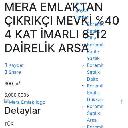
MERA EMLAKTAN
Ana
Sayfa
ÇIKRIKÇI MEVKİ %40
İlanlar
Edremit
4 KAT İMARLI 8-12
Satılık
Villa
DAİRELİK ARSA
Edremit
Satılık
Yazlık
Kaydet
Edremit
Share
Satılık
Daire
300
m²
Edremit
Satılık
6,000,000₺
Dükkan
Edremit
Detaylar
Satılık
Arsa
TÜR
Edremit