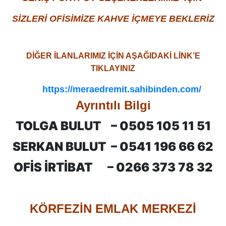
SİZLERİ OFİSİMİZE KAHVE İÇMEYE BEKLERİZ
DİĞER İLANLARIMIZ İÇİN AŞAĞIDAKİ LİNK’E
TIKLAYINIZ
https://meraedremit.sahibinden.com/
Ayrıntılı Bilgi
TOLGA BULUT –
0505 105 11 51
SERKAN BULUT –
0541 196 66 62
OFİS İRTİBAT –
0266 373 78 32
KÖRFEZİN EMLAK MERKEZİ