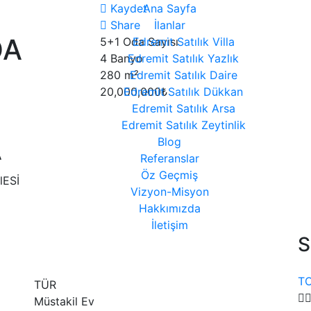
Kaydet
Ana Sayfa
Share
İlanlar
DA
5+1
Oda Sayısı
Edremit Satılık Villa
4
Banyo
Edremit Satılık Yazlık
280
m²
Edremit Satılık Daire
20,000,000₺
Edremit Satılık Dükkan
Edremit Satılık Arsa
Edremit Satılık Zeytinlik
A
Blog
Referanslar
Öz Geçmiş
lESİ
Vizyon-Misyon
Hakkımızda
İletişim
S
T
TÜR
Müstakil Ev