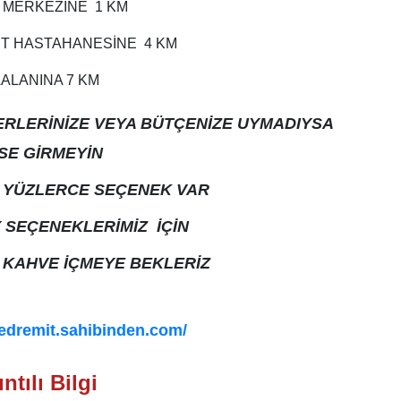
 MERKEZİNE 1 KM
T HASTAHANESİNE 4 KM
ALANINA 7 KM
ERLERİNİZE VEYA BÜTÇENİZE UYMADIYSA
SE GİRMEYİN
YÜZLERCE SEÇENEK VAR
 SEÇENEKLERİMİZ İÇİN
E KAHVE İÇMEYE BEKLERİZ
N AŞAĞIDAKİ LİNK’E TIKLAYINIZ
aedremit.sahibinden.com/
İLE EN DÜŞÜK FAİZ ORANLARI İLE
ntılı Bilgi