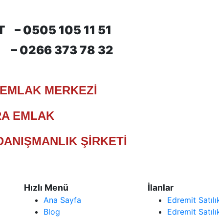
T –
0505 105 11 51
T –
0266 373 78 32
 EMLAK MERKEZİ
RA EMLAK
ANIŞMANLIK ŞİRKETİ​
Hızlı Menü
İlanlar
Ana Sayfa
Edremit Satıl
Blog
Edremit Satılı