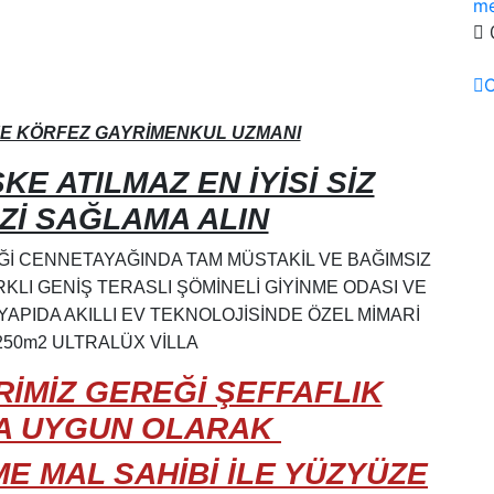
me
0
C
ZE KÖRFEZ GAYRİMENKUL UZMANI
KE ATILMAZ EN İYİSİ SİZ
Zİ SAĞLAMA ALIN
Ğİ CENNETAYAĞINDA TAM MÜSTAKİL VE BAĞIMSIZ
KLI GENİŞ TERASLI ŞÖMİNELİ GİYİNME ODASI VE
PIDA AKILLI EV TEKNOLOJİSİNDE ÖZEL MİMARİ
250m2 ULTRALÜX VİLLA
RİMİZ GEREĞİ ŞEFFAFLIK
ZA UYGUN OLARAK
E MAL SAHİBİ İLE YÜZYÜZE