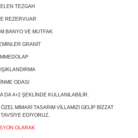
ELEN TEZGAH
E REZERVUAR
IM BANYO VE MUTFAK
ZEMİNLER GRANİT
MMEDOLAP
 IŞIKLANDIRMA
YİNME ODASI
YA DA 4+2 ŞEKLİNDE KULLANILABİLİR.
ÖZEL MİMARİ TASARIM VİLLAMIZI GELİP BİZZAT
 TAVSİYE EDİYORUZ.
SYON OLARAK