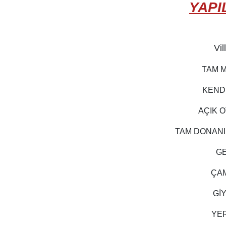
YAPI
Vil
TAM M
KEND
AÇIK 
TAM DONANIM
GE
ÇAM
Gİ
YE