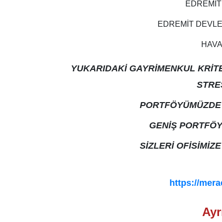
EDREMİT
EDREMİT DEVLE
HAVA
YUKARIDAKİ GAYRİMENKUL KRİT
STRE
PORTFÖYÜMÜZDE 
GENİŞ PORTFÖY
SİZLERİ OFİSİMİZ
DİĞER İLANLARIMIZ İÇİ
https://mer
ANLAŞMALI BANKALARIMIZ 
Ayrı