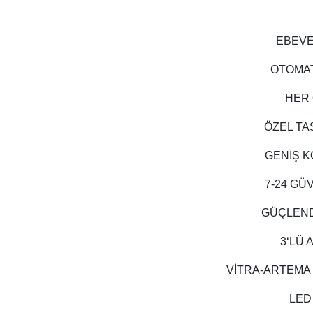
EBEVE
OTOMAT
HER 
ÖZEL TA
GENİŞ K
7-24 GÜ
GÜÇLEND
3‘LÜ
VİTRA-ARTEMA
LED