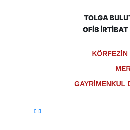
TOLGA BULU
OFİS İRTİBA
KÖRFEZİN
ME
GAYRİMENKUL D