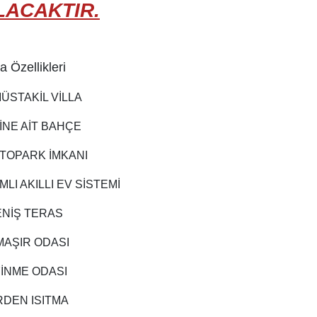
LACAKTIR.
la Özellikleri
ÜSTAKİL VİLLA
İNE AİT BAHÇE
OTOPARK İMKANI
LI AKILLI EV SİSTEMİ
NİŞ TERAS
AŞIR ODASI
YİNME ODASI
RDEN ISITMA