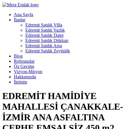
Ana Sayfa
İlanlar
Edremit Satılık Villa
Edremit Satılık Yazlık
Edremit Satılık Daire
Edremit Satılık Dükkan
Edremit Satılık Arsa
Edremit Satılık Zeytinlik
Blog
Referanslar
Öz Geçmiş
Vizyon-Misyon
Hakkımızda
İletişim
EDREMİT HAMİDİYE
MAHALLESİ ÇANAKKALE-
İZMİR ANA ASFALTINA
CEPHE EMSALSİZ 450 m2